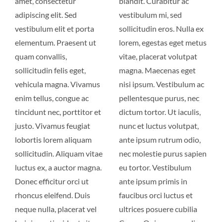
amet, consectetur
blandit. Curabitur ac
adipiscing elit. Sed
vestibulum mi, sed
vestibulum elit et porta
sollicitudin eros. Nulla ex
elementum. Praesent ut
lorem, egestas eget metus
quam convallis,
vitae, placerat volutpat
sollicitudin felis eget,
magna. Maecenas eget
vehicula magna. Vivamus
nisi ipsum. Vestibulum ac
enim tellus, congue ac
pellentesque purus, nec
tincidunt nec, porttitor et
dictum tortor. Ut iaculis,
justo. Vivamus feugiat
nunc et luctus volutpat,
lobortis lorem aliquam
ante ipsum rutrum odio,
sollicitudin. Aliquam vitae
nec molestie purus sapien
luctus ex, a auctor magna.
eu tortor. Vestibulum
Donec efficitur orci ut
ante ipsum primis in
rhoncus eleifend. Duis
faucibus orci luctus et
neque nulla, placerat vel
ultrices posuere cubilia