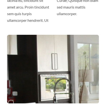
lacinia eu, tincidunt sit
Curae; Quisque non diam
amet arcu. Proin tincidunt
sed mauris mattis
sem quis turpis
ullamcorper.
ullamcorper hendrerit. Ut